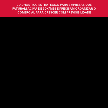
DIAGNÓSTICO ESTRATÉGICO PARA EMPRESAS QUE
FATURAM ACIMA DE 30K/MÊS E PRECISAM ORGANIZAR O
COMERCIAL PARA CRESCER COM PREVISIBILIDADE